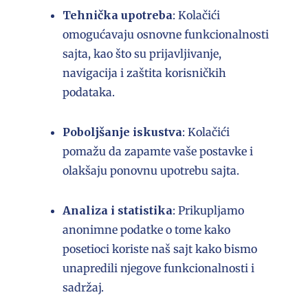
Tehnička upotreba
: Kolačići
omogućavaju osnovne funkcionalnosti
sajta, kao što su prijavljivanje,
navigacija i zaštita korisničkih
podataka.
Poboljšanje iskustva
: Kolačići
pomažu da zapamte vaše postavke i
olakšaju ponovnu upotrebu sajta.
Analiza i statistika
: Prikupljamo
anonimne podatke o tome kako
posetioci koriste naš sajt kako bismo
unapredili njegove funkcionalnosti i
sadržaj.