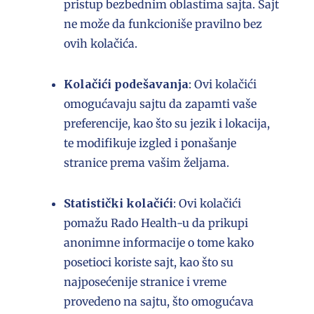
pristup bezbednim oblastima sajta. Sajt
ne može da funkcioniše pravilno bez
ovih kolačića.
Kolačići podešavanja
: Ovi kolačići
omogućavaju sajtu da zapamti vaše
preferencije, kao što su jezik i lokacija,
te modifikuje izgled i ponašanje
stranice prema vašim željama.
Statistički kolačići
: Ovi kolačići
pomažu Rado Health-u da prikupi
anonimne informacije o tome kako
posetioci koriste sajt, kao što su
najposećenije stranice i vreme
provedeno na sajtu, što omogućava