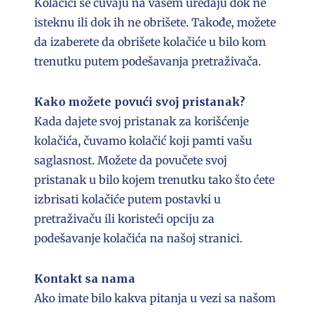
Kolačići se čuvaju na vašem uređaju dok ne
isteknu ili dok ih ne obrišete. Takođe, možete
da izaberete da obrišete kolačiće u bilo kom
trenutku putem podešavanja pretraživača.
Kako možete povući svoj pristanak?
Kada dajete svoj pristanak za korišćenje
kolačića, čuvamo kolačić koji pamti vašu
saglasnost. Možete da povučete svoj
pristanak u bilo kojem trenutku tako što ćete
izbrisati kolačiće putem postavki u
pretraživaču ili koristeći opciju za
podešavanje kolačića na našoj stranici.
Kontakt sa nama
Ako imate bilo kakva pitanja u vezi sa našom