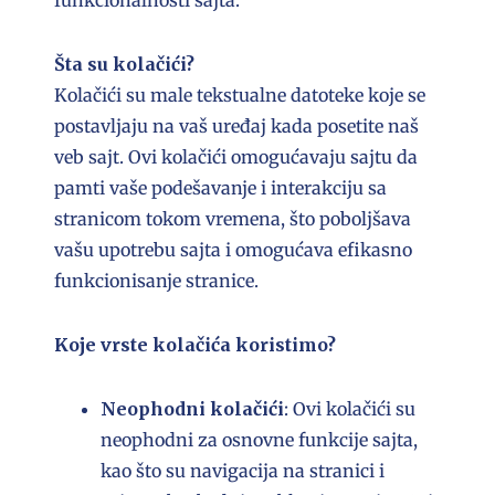
funkcionalnosti sajta.
Šta su kolačići?
Kolačići su male tekstualne datoteke koje se
postavljaju na vaš uređaj kada posetite naš
veb sajt. Ovi kolačići omogućavaju sajtu da
pamti vaše podešavanje i interakciju sa
stranicom tokom vremena, što poboljšava
vašu upotrebu sajta i omogućava efikasno
funkcionisanje stranice.
Koje vrste kolačića koristimo?
Neophodni kolačići
: Ovi kolačići su
neophodni za osnovne funkcije sajta,
kao što su navigacija na stranici i