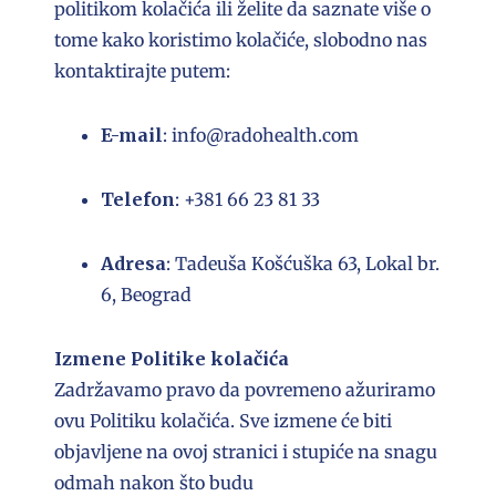
politikom kolačića ili želite da saznate više o
tome kako koristimo kolačiće, slobodno nas
kontaktirajte putem:
E-mail
: info@radohealth.com
Telefon
: +381 66 23 81 33
Adresa
: Tadeuša Košćuška 63, Lokal br.
6, Beograd
Izmene Politike kolačića
Zadržavamo pravo da povremeno ažuriramo
ovu Politiku kolačića. Sve izmene će biti
objavljene na ovoj stranici i stupiće na snagu
odmah nakon što budu