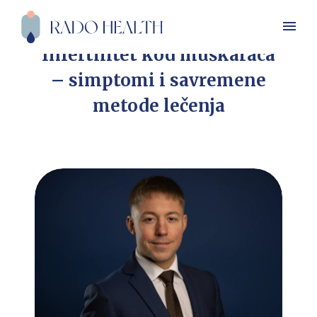
Infertilitet kod muškaraca
– simptomi i savremene
metode lečenja