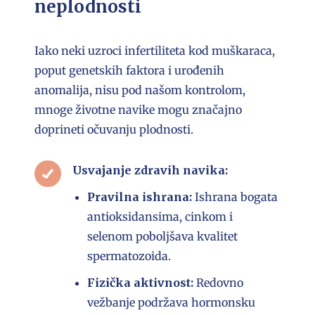
neplodnosti
Iako neki uzroci infertiliteta kod muškaraca,
poput genetskih faktora i urođenih
anomalija, nisu pod našom kontrolom,
mnoge životne navike mogu značajno
doprineti očuvanju plodnosti.
Usvajanje zdravih navika:
Pravilna ishrana:
Ishrana bogata
antioksidansima, cinkom i
selenom poboljšava kvalitet
spermatozoida.
Fizička aktivnost:
Redovno
vežbanje podržava hormonsku