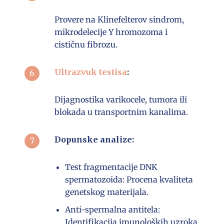
Provere na Klinefelterov sindrom,
mikrodelecije Y hromozoma i
cističnu fibrozu.
Ultrazvuk testisa
:
Dijagnostika varikocele, tumora ili
blokada u transportnim kanalima.
Dopunske analize:
Test fragmentacije DNK
spermatozoida: Procena kvaliteta
genetskog materijala.
Anti-spermalna antitela:
Identifikacija imunoloških uzroka