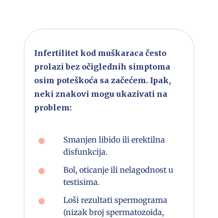
Infertilitet kod muškaraca često
prolazi bez očiglednih simptoma
osim poteškoća sa začećem. Ipak,
neki znakovi mogu ukazivati na
problem:
Smanjen libido ili erektilna
disfunkcija.
Bol, oticanje ili nelagodnost u
testisima.
Loši rezultati spermograma
(nizak broj spermatozoida,