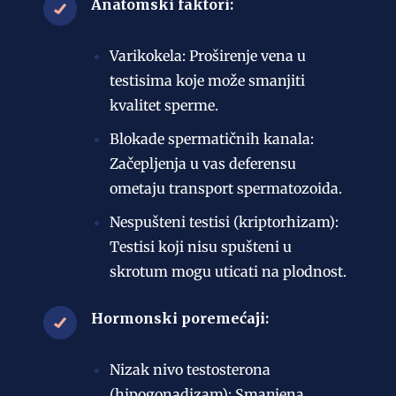
Anatomski faktori:
Varikokela: Proširenje vena u
testisima koje može smanjiti
kvalitet sperme.
Blokade spermatičnih kanala:
Začepljenja u vas deferensu
ometaju transport spermatozoida.
Nespušteni testisi (kriptorhizam):
Testisi koji nisu spušteni u
skrotum mogu uticati na plodnost.
Hormonski poremećaji:
Nizak nivo testosterona
(hipogonadizam): Smanjena