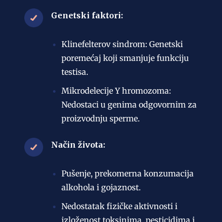
Genetski faktori:
Klinefelterov sindrom: Genetski
poremećaj koji smanjuje funkciju
testisa.
Mikrodelecije Y hromozoma:
Nedostaci u genima odgovornim za
proizvodnju sperme.
Način života:
Pušenje, prekomerna konzumacija
alkohola i gojaznost.
Nedostatak fizičke aktivnosti i
izloženost toksinima, pesticidima i