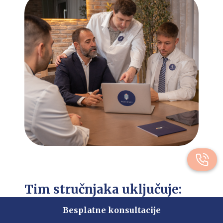
Tim stručnjaka uključuje:
Besplatne konsultacije
Urolog (
dr Mihailo Radovanović
)