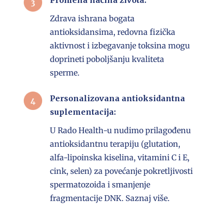
Zdrava ishrana bogata
antioksidansima, redovna fizička
aktivnost i izbegavanje toksina mogu
doprineti poboljšanju kvaliteta
sperme.
Personalizovana antioksidantna
suplementacija:
U Rado Health-u nudimo prilagođenu
antioksidantnu terapiju (glutation,
alfa-lipoinska kiselina, vitamini C i E,
cink, selen) za povećanje pokretljivosti
spermatozoida i smanjenje
fragmentacije DNK.
Saznaj više.