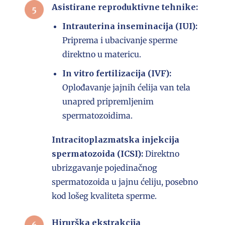
Asistirane reproduktivne tehnike:
Intrauterina inseminacija (IUI):
Priprema i ubacivanje sperme
direktno u matericu.
In vitro fertilizacija (IVF):
Oplođavanje jajnih ćelija van tela
unapred pripremljenim
spermatozoidima.
Intracitoplazmatska injekcija
spermatozoida (ICSI):
Direktno
ubrizgavanje pojedinačnog
spermatozoida u jajnu ćeliju, posebno
kod lošeg kvaliteta sperme.
Hirurška ekstrakcija