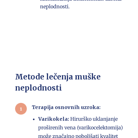
neplodnosti.
Metode lečenja muške
neplodnosti
Terapija osnovnih uzroka:
Varikokela
:
Hirurško uklanjanje
proširenih vena (varikocelektomija)
može značajno poboljšati kvalitet