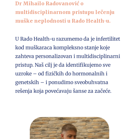
Dr Mihailo Radovanović o
multidisciplinarnom pristupu lečenju
muške neplodnosti u Rado Health-u.
U Rado Health-u razumemo da je infertilitet
kod muškaraca kompleksno stanje koje
zahteva personalizovan i multidisciplinarni
pristup. Naš cilj je da identifikujemo sve
uzroke – od fizičkih do hormonalnih i
genetskih – i ponudimo sveobuhvatna
rešenja koja povećavaju šanse za začeće.