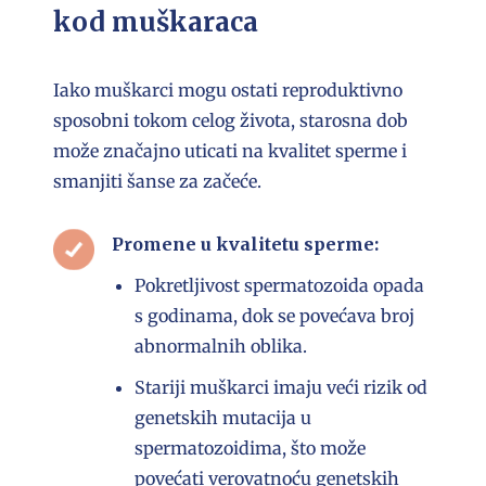
kod muškaraca
Iako muškarci mogu ostati reproduktivno
sposobni tokom celog života, starosna dob
može značajno uticati na kvalitet sperme i
smanjiti šanse za začeće.
Promene u kvalitetu sperme:
Pokretljivost spermatozoida opada
s godinama, dok se povećava broj
abnormalnih oblika.
Stariji muškarci imaju veći rizik od
genetskih mutacija u
spermatozoidima, što može
povećati verovatnoću genetskih