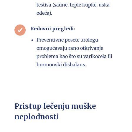
testisa (saune, tople kupke, uska
odeća).
Redovni pregledi:
Preventivne posete urologu
omogućavaju rano otkrivanje
problema kao što su varikocela ili
hormonski disbalans.
Pristup lečenju muške
neplodnosti