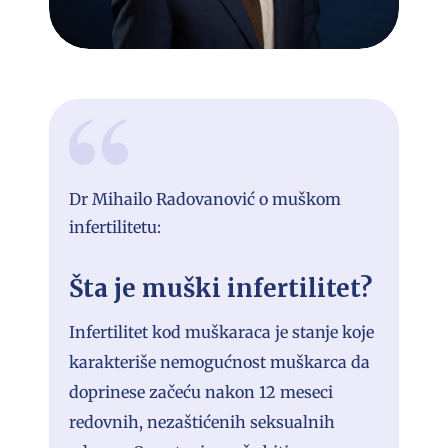
Dr Mihailo Radovanović o muškom
infertilitetu:
Šta je muški infertilitet?
Infertilitet kod muškaraca je stanje koje
karakteriše nemogućnost muškarca da
doprinese začeću nakon 12 meseci
redovnih, nezaštićenih seksualnih