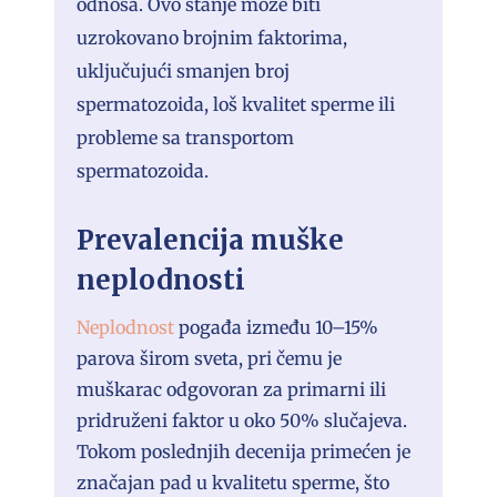
odnosa. Ovo stanje može biti
uzrokovano brojnim faktorima,
uključujući smanjen broj
spermatozoida, loš kvalitet sperme ili
probleme sa transportom
spermatozoida.
Prevalencija muške
neplodnosti
Neplodnost
pogađa između 10–15%
parova širom sveta, pri čemu je
muškarac odgovoran za primarni ili
pridruženi faktor u oko 50% slučajeva.
Tokom poslednjih decenija primećen je
značajan pad u kvalitetu sperme, što