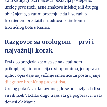
Zato se dijagnoza najčešće postavlja postepeno:
urolog prvo traži jasne znakove infekcije ili drugog
objašnjenja, a zatim procenjuje da li se radi o
hroničnom prostatitisu, odnosno sindromu
hroničnog bola u karlici.
Razgovor sa urologom – prvi i
najvažniji korak
Prvi deo pregleda zasniva se na detaljnom
prikupljanju informacija o simptomima, jer upravo
njihov opis daje najvažnije smernice za postavljanje
dijagnoze hroničnog prostatitisa
.
Urolog pokušava da razume gde se bol javlja, da li se
širi ili „seli“, koliko dugo traje, šta ga pogoršava, a šta
donosi olakšanje.