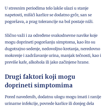
U stresnim periodima telo lakše ulazi u stanje
napetosti, mišići karlice se dodatno grče, san se
pogoršava, a prag tolerancije na bol postaje niži.
Slično važi i za određene svakodnevne navike koje
mogu doprineti pogoršanju simptoma, kao što su
dugotrajno sedenje, nedovoljno kretanja, neredovno
mokrenje i zadržavanje urina, manjak tečnosti, kao i
previše kafe, alkohola ili jako začinjene hrane.
Drugi faktori koji mogu
doprineti simptomima
Pored navedenih, dodatnu ulogu mogu imati i ranije
urinarne infekcije, povrede karlice ili donjeg dela