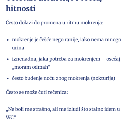
hitnosti
Često dolazi do promena u ritmu mokrenja:
mokrenje je češće nego ranije, iako nema mnogo
urina
iznenadna, jaka potreba za mokrenjem – osećaj
„moram odmah“
često buđenje noću zbog mokrenja (nokturija)
Često se može čuti rečenica:
„Ne boli me strašno, ali me izludi što stalno idem u
WC.“