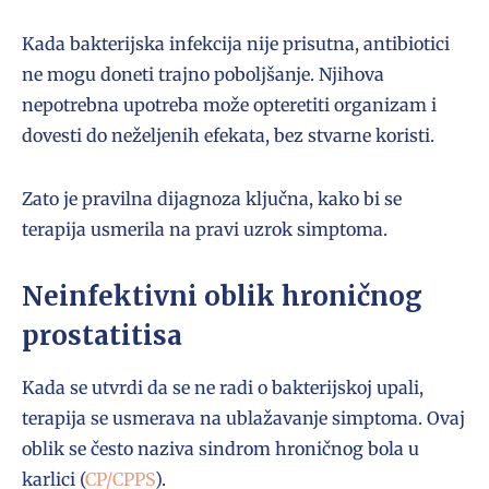
Kada bakterijska infekcija nije prisutna, antibiotici
ne mogu doneti trajno poboljšanje. Njihova
nepotrebna upotreba može opteretiti organizam i
dovesti do neželjenih efekata, bez stvarne koristi.
Zato je pravilna dijagnoza ključna, kako bi se
terapija usmerila na pravi uzrok simptoma.
Neinfektivni oblik hroničnog
prostatitisa
Kada se utvrdi da se ne radi o bakterijskoj upali,
terapija se usmerava na ublažavanje simptoma. Ovaj
oblik se često naziva sindrom hroničnog bola u
karlici (
CP/CPPS
).