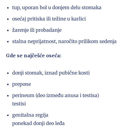
tup, uporan bol u donjem delu stomaka
osećaj pritiska ili težine u karlici
žarenje ili probadanje
stalna neprijatnost, naročito prilikom sedenja
Gde se najčešće oseća:
donji stomak, iznad pubične kosti
prepone
perineum (deo između anusa i testisa)
testisi
genitalna regija
ponekad donji deo leđa