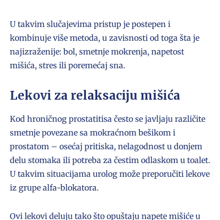
U takvim slučajevima pristup je postepen i
kombinuje više metoda, u zavisnosti od toga šta je
najizraženije: bol, smetnje mokrenja, napetost
mišića, stres ili poremećaj sna.
Lekovi za relaksaciju mišića
Kod hroničnog prostatitisa često se javljaju različite
smetnje povezane sa mokraćnom bešikom i
prostatom – osećaj pritiska, nelagodnost u donjem
delu stomaka ili potreba za čestim odlaskom u toalet.
U takvim situacijama urolog može preporučiti lekove
iz grupe alfa-blokatora.
Ovi lekovi deluju tako što opuštaju napete mišiće u