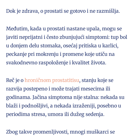
Dok je zdrava, o prostati se gotovo i ne razmišlja.
Međutim, kada u prostati nastane upala, mogu se
javiti neprijatni i često zbunjujući simptomi: tup bol
u donjem delu stomaka, osećaj pritiska u karlici,
peckanje pri mokrenju i promene koje utiču na
svakodnevno raspoloženje i kvalitet života.
Reč je o
hroničnom prostatitisu
, stanju koje se
razvija postepeno i može trajati mesecima ili
godinama. Jačina simptoma nije stalna: nekada su
blaži i podnošljivi, a nekada izraženiji, posebno u
periodima stresa, umora ili dužeg sedenja.
Zbog takve promenljivosti, mnogi muškarci se