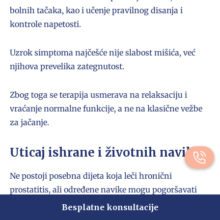
bolnih tačaka, kao i učenje pravilnog disanja i
kontrole napetosti.
Uzrok simptoma najčešće nije slabost mišića, već
njihova prevelika zategnutost.
Zbog toga se terapija usmerava na relaksaciju i
vraćanje normalne funkcije, a ne na klasične vežbe
za jačanje.
Uticaj ishrane i životnih navika
Ne postoji posebna dijeta koja leči hronični
prostatitis, ali određene navike mogu pogoršavati
simptome. Previše kafe, alkohola ili jako začinjene
Besplatne konsultacije
hrane pojačava osećaj nelagodnosti i pritiska. Dugo