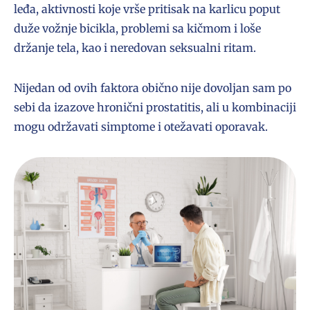
leđa, aktivnosti koje vrše pritisak na karlicu poput
duže vožnje bicikla, problemi sa kičmom i loše
držanje tela, kao i neredovan seksualni ritam.
Nijedan od ovih faktora obično nije dovoljan sam po
sebi da izazove hronični prostatitis, ali u kombinaciji
mogu održavati simptome i otežavati oporavak.