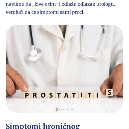
naviknu da „žive s tim“ i odlažu odlazak urologu,
verujući da će simptomi sami proći.
Simptomi hroničnog