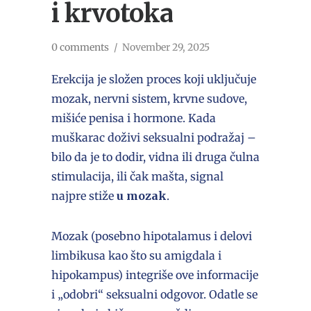
i krvotoka
0 comments
/
November 29, 2025
Erekcija je složen proces koji uključuje
mozak, nervni sistem, krvne sudove,
mišiće penisa i hormone. Kada
muškarac doživi seksualni podražaj –
bilo da je to dodir, vidna ili druga čulna
stimulacija, ili čak mašta, signal
najpre stiže
u mozak
.
Mozak (posebno hipotalamus i delovi
limbikusa kao što su amigdala i
hipokampus) integriše ove informacije
i „odobri“ seksualni odgovor. Odatle se