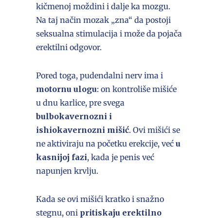
kičmenoj moždini i dalje ka mozgu.
Na taj način mozak „zna“ da postoji
seksualna stimulacija i može da pojača
erektilni odgovor.
Pored toga, pudendalni nerv ima i
motornu ulogu
: on kontroliše mišiće
u dnu karlice, pre svega
bulbokavernozni i
ishiokavernozni mišić
. Ovi mišići se
ne aktiviraju na početku erekcije, već
u
kasnijoj fazi
, kada je penis već
napunjen krvlju.
Kada se ovi mišići kratko i snažno
stegnu, oni
pritiskaju erektilno