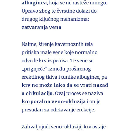
albuginea
, koja se ne rasteže mnogo.
Upravo zbog te čvrstine dolazi do
drugog ključnog mehanizma:
zatvaranja vena
.
Naime, širenje kavernoznih tela
pritiska male vene koje normalno
odvode krv iz penisa. Te vene se
„prignječe“ između proširenog
erektilnog tkiva i tunike albuginee, pa
krv ne može lako da se vrati nazad
u cirkulaciju
. Ovaj proces se naziva
korporalna veno-okluzija
i on je
presudan za održavanje erekcije.
Zahvaljujući veno-okluziji, krv ostaje