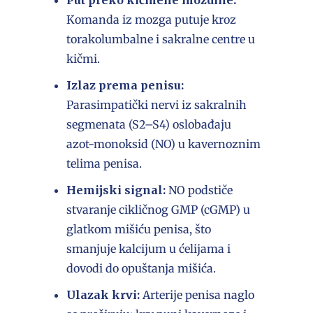
Put preko kičmene moždine:
Komanda iz mozga putuje kroz
torakolumbalne i sakralne centre u
kičmi.
Izlaz prema penisu:
Parasimpatički nervi iz sakralnih
segmenata (S2–S4) oslobađaju
azot-monoksid (NO) u kavernoznim
telima penisa.
Hemijski signal:
NO podstiče
stvaranje cikličnog GMP (cGMP) u
glatkom mišiću penisa, što
smanjuje kalcijum u ćelijama i
dovodi do opuštanja mišića.
Ulazak krvi:
Arterije penisa naglo