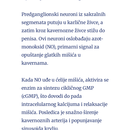
Predganglionski neuroni iz sakralnih
segmenata putuju u karlične živce, a
zatim kroz kavernozne živce stižu do
penisa. Ovi neuroni oslobađaju azot-
monoksid (NO), primarni signal za
opuštanje glatkih mišića u
kavernama.
Kada NO uđe u ćelije mišića, aktivira se
enzim za sintezu cikličnog GMP
(cGMP), što dovodi do pada
intracelularnog kalcijuma i relaksacije
mišića. Posledica je snažno širenje
kavernoznih arterija i popunjavanje
sinusoida krvlju.