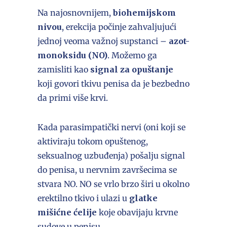
Na najosnovnijem,
biohemijskom
nivou
, erekcija počinje zahvaljujući
jednoj veoma važnoj supstanci –
azot-
monoksidu (NO)
. Možemo ga
zamisliti kao
signal za opuštanje
koji govori tkivu penisa da je bezbedno
da primi više krvi.
Kada parasimpatički nervi (oni koji se
aktiviraju tokom opuštenog,
seksualnog uzbuđenja) pošalju signal
do penisa, u nervnim završecima se
stvara NO. NO se vrlo brzo širi u okolno
erektilno tkivo i ulazi u
glatke
mišićne ćelije
koje obavijaju krvne
sudove u penisu.