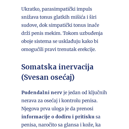
Ukratko, parasimpatički impuls
snižava tonus glatkih mišića i širi
sudove, dok simpatički tonus inače
drži penis mekim. Tokom uzbuđenja
oboje sistema se usklađuju kako bi
omogućili pravi trenutak erekcije.
Somatska inervacija
(Svesan osećaj)
Pudendalni nerv
je jedan od ključnih
nerava za osećaj i kontrolu penisa.
Njegova prva uloga je da prenosi
informacije o dodiru i pritisku
sa
penisa, naročito sa glansa i kože, ka