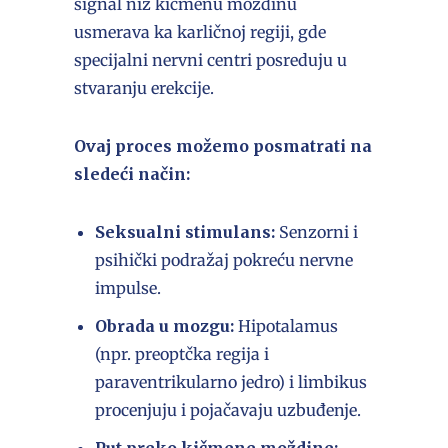
signal niz kičmenu moždinu
usmerava ka karličnoj regiji, gde
specijalni nervni centri posreduju u
stvaranju erekcije.
Ovaj proces možemo posmatrati na
sledeći način:
Seksualni stimulans:
Senzorni i
psihički podražaj pokreću nervne
impulse.
Obrada u mozgu:
Hipotalamus
(npr. preoptčka regija i
paraventrikularno jedro) i limbikus
procenjuju i pojačavaju uzbuđenje.