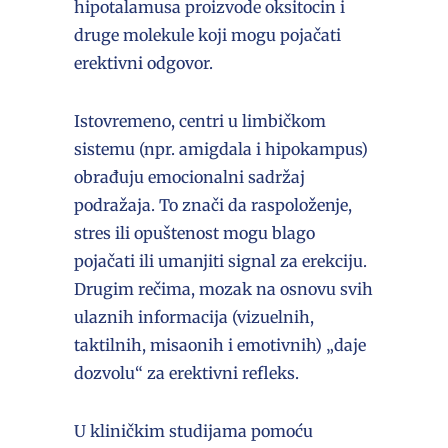
hipotalamusa proizvode oksitocin i
druge molekule koji mogu pojačati
erektivni odgovor.
Istovremeno, centri u limbičkom
sistemu (npr. amigdala i hipokampus)
obrađuju emocionalni sadržaj
podražaja. To znači da raspoloženje,
stres ili opuštenost mogu blago
pojačati ili umanjiti signal za erekciju.
Drugim rečima, mozak na osnovu svih
ulaznih informacija (vizuelnih,
taktilnih, misaonih i emotivnih) „daje
dozvolu“ za erektivni refleks.
U kliničkim studijama pomoću