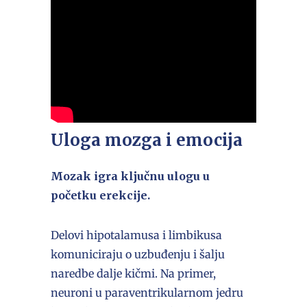
Uloga mozga i emocija
Mozak igra ključnu ulogu u
početku erekcije.
Delovi hipotalamusa i limbikusa
komuniciraju o uzbuđenju i šalju
naredbe dalje kičmi. Na primer,
neuroni u paraventrikularnom jedru