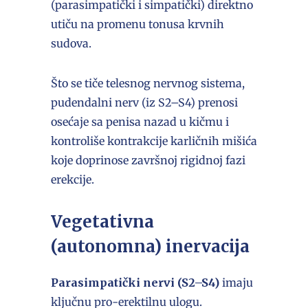
(parasimpatički i simpatički) direktno
utiču na promenu tonusa krvnih
sudova.
Što se tiče telesnog nervnog sistema,
pudendalni nerv (iz S2–S4) prenosi
osećaje sa penisa nazad u kičmu i
kontroliše kontrakcije karličnih mišića
koje doprinose završnoj rigidnoj fazi
erekcije.
Vegetativna
(autonomna) inervacija
Parasimpatički nervi (S2–S4)
imaju
ključnu pro-erektilnu ulogu.