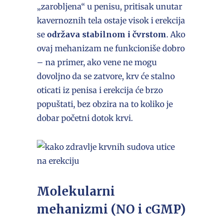
„zarobljena“ u penisu, pritisak unutar
kavernoznih tela ostaje visok i erekcija
se
održava stabilnom i čvrstom
. Ako
ovaj mehanizam ne funkcioniše dobro
– na primer, ako vene ne mogu
dovoljno da se zatvore, krv će stalno
oticati iz penisa i erekcija će brzo
popuštati, bez obzira na to koliko je
dobar početni dotok krvi.
Molekularni
mehanizmi (NO i cGMP)