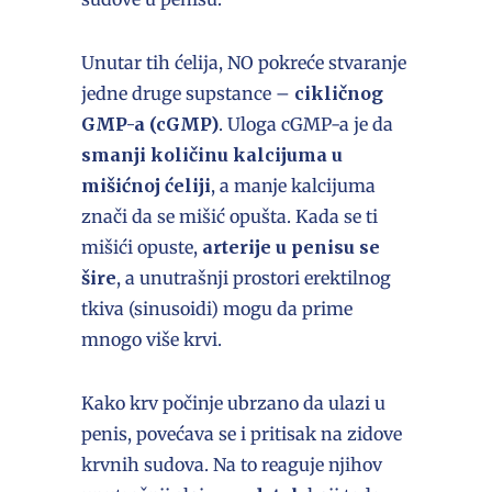
Unutar tih ćelija, NO pokreće stvaranje
jedne druge supstance –
cikličnog
GMP-a (cGMP)
. Uloga cGMP-a je da
smanji količinu kalcijuma u
mišićnoj ćeliji
, a manje kalcijuma
znači da se mišić opušta. Kada se ti
mišići opuste,
arterije u penisu se
šire
, a unutrašnji prostori erektilnog
tkiva (sinusoidi) mogu da prime
mnogo više krvi.
Kako krv počinje ubrzano da ulazi u
penis, povećava se i pritisak na zidove
krvnih sudova. Na to reaguje njihov