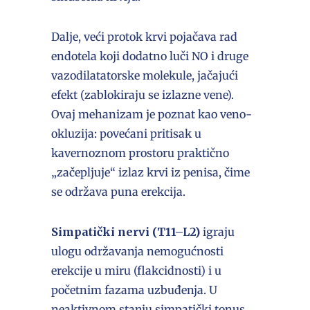
Dalje, veći protok krvi pojačava rad
endotela koji dodatno luči NO i druge
vazodilatatorske molekule, jačajući
efekt (zablokiraju se izlazne vene).
Ovaj mehanizam je poznat kao veno-
okluzija: povećani pritisak u
kavernoznom prostoru praktično
„začepljuje“ izlaz krvi iz penisa, čime
se održava puna erekcija.
Simpatički nervi (T11–L2)
igraju
ulogu održavanja nemogućnosti
erekcije u miru (flakcidnosti) i u
početnim fazama uzbuđenja. U
neaktivnom stanju simpatički tonus