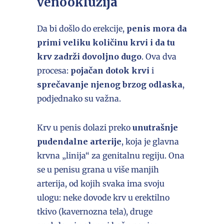
venookluzija
Da bi došlo do erekcije,
penis mora da
primi veliku količinu krvi i da tu
krv zadrži dovoljno dugo
. Ova dva
procesa:
pojačan dotok krvi
i
sprečavanje njenog brzog odlaska
,
podjednako su važna.
Krv u penis dolazi preko
unutrašnje
pudendalne arterije
, koja je glavna
krvna „linija“ za genitalnu regiju. Ona
se u penisu grana u više manjih
arterija, od kojih svaka ima svoju
ulogu: neke dovode krv u erektilno
tkivo (kavernozna tela), druge