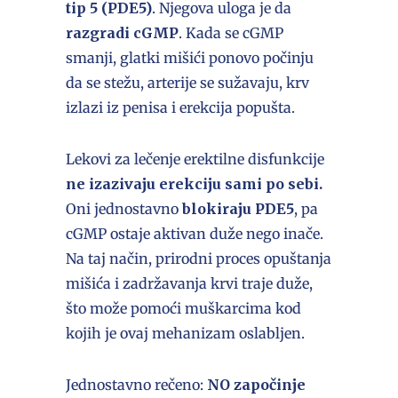
tip 5 (PDE5)
. Njegova uloga je da
razgradi cGMP
. Kada se cGMP
smanji, glatki mišići ponovo počinju
da se stežu, arterije se sužavaju, krv
izlazi iz penisa i erekcija popušta.
Lekovi za lečenje erektilne disfunkcije
ne izazivaju erekciju sami po sebi.
Oni jednostavno
blokiraju PDE5
, pa
cGMP ostaje aktivan duže nego inače.
Na taj način, prirodni proces opuštanja
mišića i zadržavanja krvi traje duže,
što može pomoći muškarcima kod
kojih je ovaj mehanizam oslabljen.
Jednostavno rečeno:
NO započinje