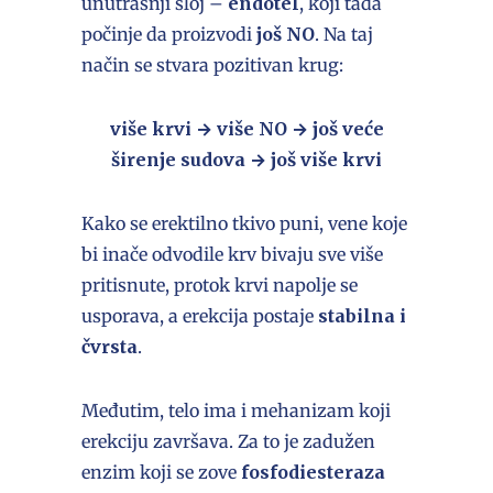
unutrašnji sloj –
endotel
, koji tada
počinje da proizvodi
još NO
. Na taj
način se stvara pozitivan krug:
više krvi → više NO → još veće
širenje sudova → još više krvi
Kako se erektilno tkivo puni, vene koje
bi inače odvodile krv bivaju sve više
pritisnute, protok krvi napolje se
usporava, a erekcija postaje
stabilna i
čvrsta
.
Međutim, telo ima i mehanizam koji
erekciju završava. Za to je zadužen
enzim koji se zove
fosfodiesteraza