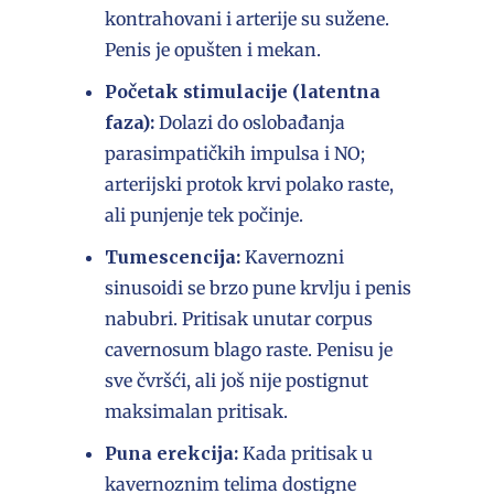
kontrahovani i arterije su sužene.
Penis je opušten i mekan.
Početak stimulacije (latentna
faza):
Dolazi do oslobađanja
parasimpatičkih impulsa i NO;
arterijski protok krvi polako raste,
ali punjenje tek počinje.
Tumescencija:
Kavernozni
sinusoidi se brzo pune krvlju i penis
nabubri. Pritisak unutar corpus
cavernosum blago raste. Penisu je
sve čvršći, ali još nije postignut
maksimalan pritisak.
Puna erekcija:
Kada pritisak u
kavernoznim telima dostigne