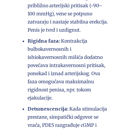
približno arterijski pritisak (~90–
100 mmHg), vene se potpuno
zatvaraju i nastaje stabilna erekcija.
Penis je tvrd i uzdignut.
Rigidna faza:
Kontrakcija
bulbokavernosnih i
ishiokavernosnih mišića dodatno
povećava intrakavernosni pritisak,
ponekad i iznad arterijskog. Ova
faza omogućava maksimalnu
rigidnost penisa, npr. tokom
ejakulacije.
Detumescencija:
Kada stimulacija
prestane, simpatički odgovor se
vraća, PDE5 razgrađuje cGMP i