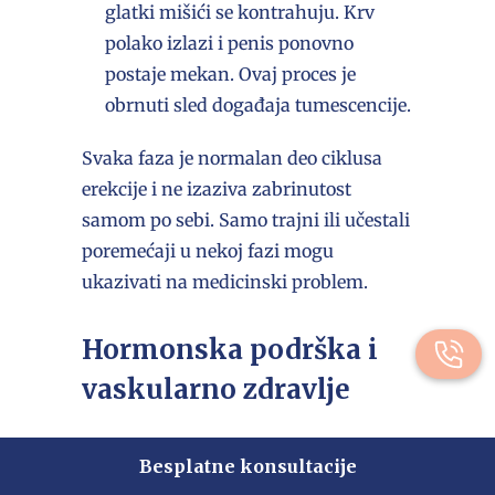
glatki mišići se kontrahuju. Krv
polako izlazi i penis ponovno
postaje mekan. Ovaj proces je
obrnuti sled događaja tumescencije.
Svaka faza je normalan deo ciklusa
erekcije i ne izaziva zabrinutost
samom po sebi. Samo trajni ili učestali
poremećaji u nekoj fazi mogu
ukazivati na medicinski problem.
Hormonska podrška i
vaskularno zdravlje
Hormoni imaju
važnu, ali često
Besplatne konsultacije
pogrešno shvaćenu ulogu
u