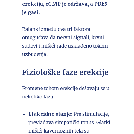
erekciju, cGMP je održava, a PDE5
je gasi.
Balans između ova tri faktora
omogućava da nervni signali, krvni
sudovi i mišići rade usklađeno tokom
uzbuđenja.
Fiziološke faze erekcije
Promene tokom erekcije dešavaju se u
nekoliko faza:
Flakcidno stanje:
Pre stimulacije,
prevladava simpatički tonus. Glatki
mišići kavernoznih tela su