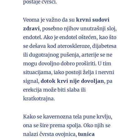
postaje čvršći.
Veoma je važno da su
krvni sudovi
zdravi
, posebno njihov unutrašnji sloj,
endotel. Ako je endotel oštećen, kao što
se dešava kod ateroskleroze, dijabetesa
ili dugotrajnog pušenja, arterije se ne
mogu dovoljno dobro proširiti. U tim
situacijama, iako postoji želja i nervni
signal,
dotok krvi nije dovoljan
, pa
erekcija može biti slaba ili
kratkotrajna.
Kako se kavernozna tela pune krvlju,
ona se šire prema spolja. Oko njih se
nalazi čvrsta ovojnica,
tunica