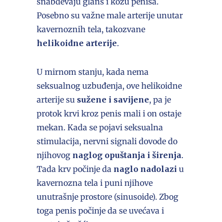
snabdevaju glans i kožu penisa.
Posebno su važne male arterije unutar
kavernoznih tela, takozvane
helikoidne arterije
.
U mirnom stanju, kada nema
seksualnog uzbuđenja, ove helikoidne
arterije su
sužene i savijene
, pa je
protok krvi kroz penis mali i on ostaje
mekan. Kada se pojavi seksualna
stimulacija, nervni signali dovode do
njihovog
naglog opuštanja i širenja
.
Tada krv počinje da
naglo nadolazi
u
kavernozna tela i puni njihove
unutrašnje prostore (sinusoide). Zbog
toga penis počinje da se uvećava i