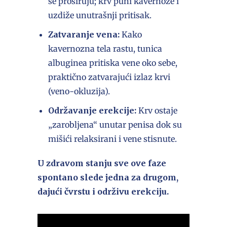
se proširuju; krv puni kavernoze i
uzdiže unutrašnji pritisak.
Zatvaranje vena:
Kako
kavernozna tela rastu, tunica
albuginea pritiska vene oko sebe,
praktično zatvarajući izlaz krvi
(veno-okluzija).
Održavanje erekcije:
Krv ostaje
„zarobljena“ unutar penisa dok su
mišići relaksirani i vene stisnute.
U zdravom stanju sve ove faze
spontano slede jedna za drugom,
dajući čvrstu i održivu erekciju.