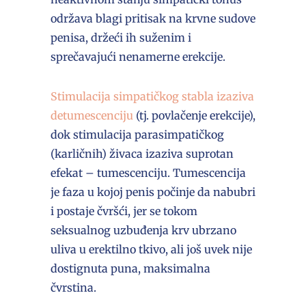
održava blagi pritisak na krvne sudove
penisa, držeći ih suženim i
sprečavajući nenamerne erekcije.
Stimulacija simpatičkog stabla izaziva
detumescenciju
(tj. povlačenje erekcije),
dok stimulacija parasimpatičkog
(karličnih) živaca izaziva suprotan
efekat – tumescenciju. Tumescencija
je faza u kojoj penis počinje da nabubri
i postaje čvršći, jer se tokom
seksualnog uzbuđenja krv ubrzano
uliva u erektilno tkivo, ali još uvek nije
dostignuta puna, maksimalna
čvrstina.