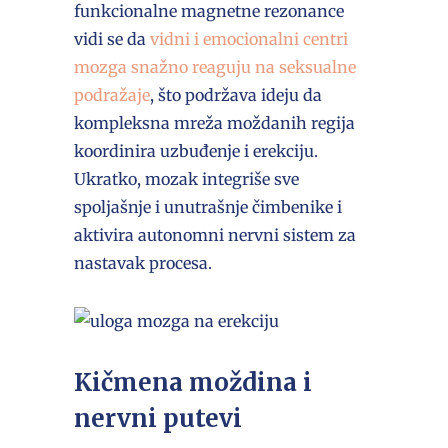
funkcionalne magnetne rezonance
vidi se da
vidni i emocionalni centri
mozga snažno reaguju na seksualne
podražaje
, što podržava ideju da
kompleksna mreža moždanih regija
koordinira uzbuđenje i erekciju.
Ukratko, mozak integriše sve
spoljašnje i unutrašnje čimbenike i
aktivira autonomni nervni sistem za
nastavak procesa.
Kičmena moždina i
nervni putevi