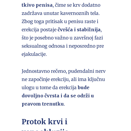
tkivo penisa
, čime se krv dodatno
zadržava unutar kavernoznih tela.
Zbog toga pritisak u penisu raste i
erekcija postaje
čvršća i stabilnija
,
što je posebno važno u završnoj fazi
seksualnog odnosa i neposredno pre
ejakulacije.
Jednostavno rečeno, pudendalni nerv
ne započinje erekciju, ali ima ključnu
ulogu u tome da erekcija
bude
dovoljno čvrsta i da se održi u
pravom trenutku
.
Protok krvi i