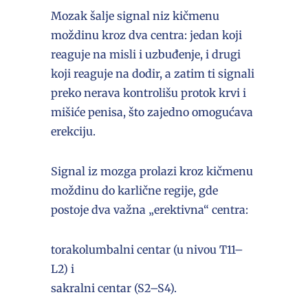
Mozak šalje signal niz kičmenu
moždinu kroz dva centra: jedan koji
reaguje na misli i uzbuđenje, i drugi
koji reaguje na dodir, a zatim ti signali
preko nerava kontrolišu protok krvi i
mišiće penisa, što zajedno omogućava
erekciju.
Signal iz mozga prolazi kroz kičmenu
moždinu do karlične regije, gde
postoje dva važna „erektivna“ centra:
torakolumbalni centar (u nivou T11–
L2) i
sakralni centar (S2–S4).