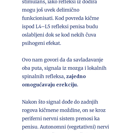
stimulans, iako refleksi iz dodira
mogu još uvek delimično
funkcionisati. Kod povreda kičme
ispod L4–L5 refleksi penisa budu
oslabljeni dok se kod nekih čuva
psihogeni efekat.
Ovo nam govori da da savladavanje
oba puta, signala iz mozga i lokalnih
spinalnih refleksa,
zajedno
omogućavaju erekciju.
Nakon što signal dođe do zadnjih
rogova kičmene moždine, on se kroz
periferni nervni sistem prenosi ka
penisu. Autonomni (vegetativni) nervi