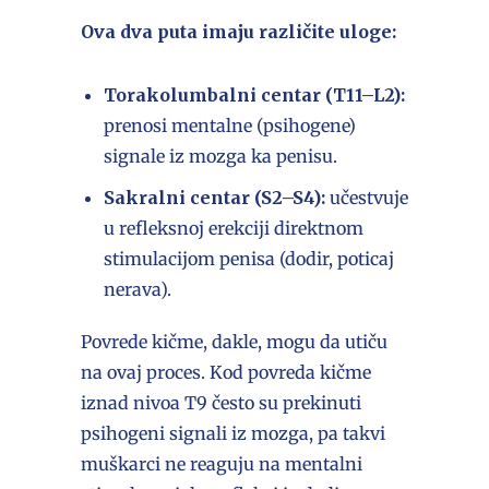
Ova dva puta imaju različite uloge:
Torakolumbalni centar (T11–L2):
prenosi mentalne (psihogene)
signale iz mozga ka penisu.
Sakralni centar (S2–S4):
učestvuje
u refleksnoj erekciji direktnom
stimulacijom penisa (dodir, poticaj
nerava).
Povrede kičme, dakle, mogu da utiču
na ovaj proces. Kod povreda kičme
iznad nivoa T9 često su prekinuti
psihogeni signali iz mozga, pa takvi
muškarci ne reaguju na mentalni